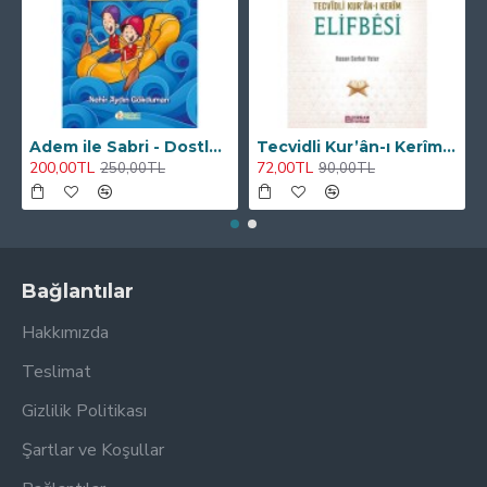
Adem ile Sabri - Dostluk Böyle Bir Şey - Nehir Aydın Gökduman
Tecvidli Kur’ân-ı Kerîm Elifbêsi - Hasan Serhat Yeter
200,00TL
72,00TL
250,00TL
90,00TL
Bağlantılar
Hakkımızda
Teslimat
Gizlilik Politikası
Şartlar ve Koşullar