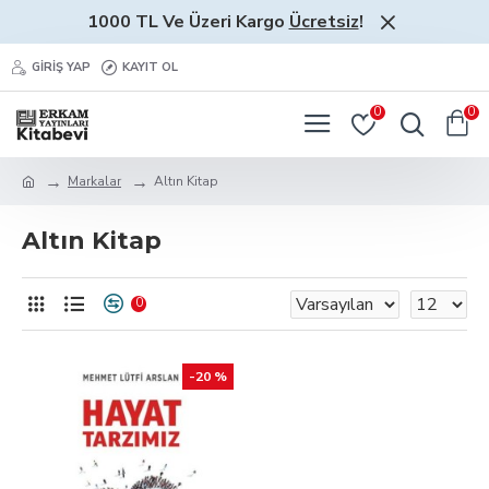
1000 TL Ve Üzeri Kargo
Ücretsiz
!
GIRIŞ YAP
KAYIT OL
0
0
Markalar
Altın Kitap
Altın Kitap
0
-20 %