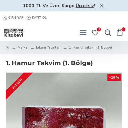
1000 TL Ve Üzeri Kargo
Ücretsiz
!
GIRIŞ YAP
KAYIT OL
0
0
Marka
Erkam Yayınları
1. Hamur Takvim (1. Bölge)
1. Hamur Takvim (1. Bölge)
-20 %
2-3 GÜN