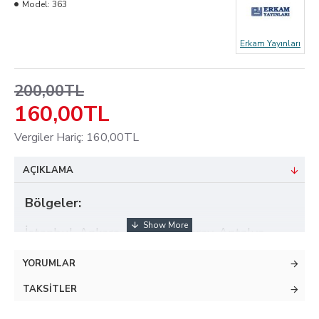
Model:
363
Erkam Yayınları
200,00TL
160,00TL
Vergiler Hariç: 160,00TL
AÇIKLAMA
Bölgeler:
İstanbul, Ankara, Adana, Aksaray, Antalya,
Aydın, Balıkesir, Bursa, Çanakkale,
YORUMLAR
Denizli, Edirne, Eskişehir, Gaziantep, Hatay,
Isparta, İzmir, Kahramanmaraş, Kocaeli, Konya,
TAKSITLER
Kütahya, Manisa, Muğla, Sakarya, Tekirdağ,