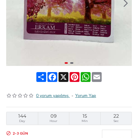
Share
Facebook
X
Pinterest
WhatsApp
Email
0 yorum yapılmış.
-
Yorum Yap
144
09
15
21
Day
Hour
Min
Sec
2-3 GÜN