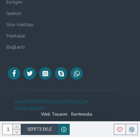
İletişim
İadeler
Site Haritası
Markalar
Bağlantı
Copyright ©
2026 Erkam Kitabevi Tüm
Hakları Saklıdır.
Web Tasarım
Kentmedia
SEPETE EKLE