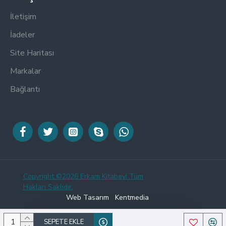
İletişim
İadeler
Site Haritası
Markalar
Bağlantı
Copyright ©
2026 Erkam Kitabevi Tüm
Hakları Saklıdır.
Web Tasarım
Kentmedia
SEPETE EKLE