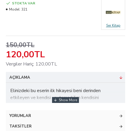
STOKTA VAR
Model:
321
Ser Kitap
150,00TL
120,00TL
Vergiler Hariç: 120,00TL
AÇIKLAMA
Elinizdeki bu eserin ilk hikayesi beni derinden
etkileyen ve kendisi unutamadığım kendisini
unutturmayan bir Müslümandı. Bunu hatırladıkça hep
kendimi sorguladım. "Acaba bugüne kadar çevremdeki
YORUMLAR
tanıdığım insanlardan kaç kişi benim ahlakıma bakarak
İslam'ı sevmiştir ya da yakınlaşmıştır?" diye merak
TAKSITLER