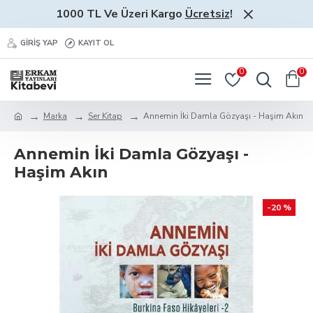
1000 TL Ve Üzeri Kargo
Ücretsiz
!
GIRIŞ YAP
KAYIT OL
0
0
Marka
Ser Kitap
Annemin İki Damla Gözyaşı - Haşim Akın
Annemin İki Damla Gözyaşı -
Haşim Akın
-20 %