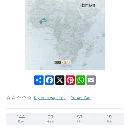
Share
Facebook
X
Pinterest
WhatsApp
Email
0 yorum yapılmış.
-
Yorum Yap
144
09
57
17
Day
Hour
Min
Sec