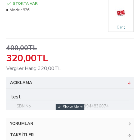
STOKTA VAR
Model:
926
Genç
400,00TL
320,00TL
Vergiler Hariç: 320,00TL
AÇIKLAMA
test
ISBN No
:
9789944836074
Sayfa Sayısı
:
272
YORUMLAR
Baskı Tarihi
:
2022
TAKSITLER
Ebat
:
15 x 21