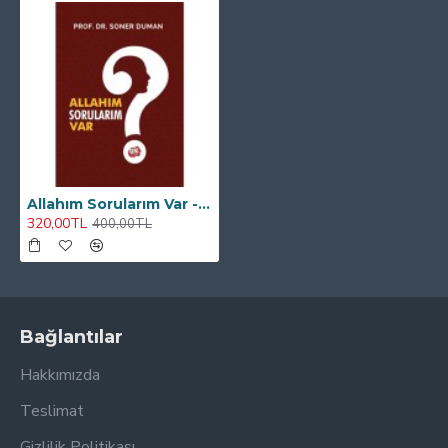
Allahım Sorularım Var - Prof. Dr. Soner Duman
320,00TL
400,00TL
Bağlantılar
Hakkımızda
Teslimat
Gizlilik Politikası