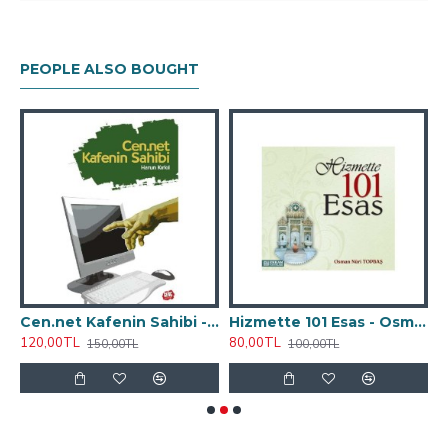
Ağırlık
:
270 gr
Kağıt Türü
:
Kitap Kağıdı
PEOPLE ALSO BOUGHT
Cilt Özellikleri
:
Karton Kapak
ildim - Harun Kırkıl
Cen.net Kafenin Sahibi - Harun Kırkıl
Hizmette 101 Esas - Osman Nuri Topbaş
120,00TL
80,00TL
3
150,00TL
100,00TL