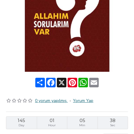
Share
Facebook
X
Pinterest
WhatsApp
Email
0 yorum yapılmış.
-
Yorum Yap
145
01
05
37
Day
Hour
Min
Sec