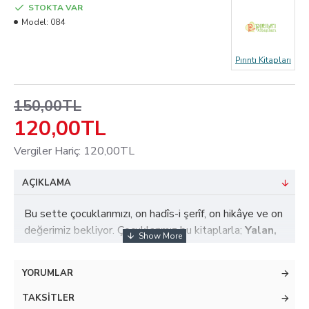
STOKTA VAR
Model:
084
Pırıntı Kitapları
150,00TL
120,00TL
Vergiler Hariç: 120,00TL
AÇIKLAMA
Bu sette çocuklarımızı, on hadîs-i şerîf, on hikâye ve on
değerimiz bekliyor. Çocuklarımız bu kitaplarla;
Yalan,
Sözünde Durmak, Aç Gözlülük, Güleryüzlülük,
Fedakarlık, Sabır, Merhamet, Hırs ve Vakar
YORUMLAR
değerlerimizi hadîs-i şerîflerle öğrenecek, hikâyerlere
hayatımıza nasıl tatbik edebilirizi uygulamalı olarak
TAKSITLER