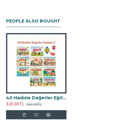
görecekler.
ISBN No
:
9786053025931
PEOPLE ALSO BOUGHT
Sayfa Sayısı
:
160
Baskı Tarihi
:
2023
Ebat
:
11.5 x 15.5
Kağıt Türü
:
Kitap Kağıdı
Cilt Özellikleri
:
Karton Kapak
40 Hadisle Değerler Eğitimi - 3 - Ekrem Bektaş
120,00TL
150,00TL