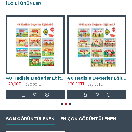
İLGILI ÜRÜNLER
sle Değerler Eğitimi - 1 - Ekrem Bektaş
40 Hadisle Değerler Eğitimi - 2 - Ekrem Bektaş
40 Hadisle Değerler Eğitimi - 3 - Ekrem Bektaş
120,00TL
120,00TL
4
150,00TL
150,00TL
SON GÖRÜNTÜLENEN
EN ÇOK GÖRÜNTÜLENEN