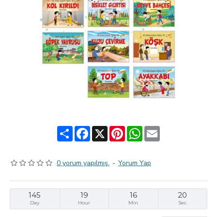
Share
Facebook
X
Pinterest
WhatsApp
Email
0 yorum yapılmış.
-
Yorum Yap
145
19
16
19
Day
Hour
Min
Sec